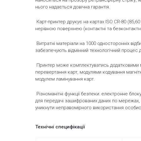
наноситься на прозору ретрансферну стріку, я
нього надається довічна гарантія.
Карт-принтер друкує на картах ISO CR-80 (85,60 
нерівною поверхнею (контактні та безконтактні
Витратні матеріали на 1000 односторонніх відбит
забезпечують відмінний технологічний процес д
Принтер може комплектуватись додатковими мо
перевертання карт, модулями кодування магнітн
модулем ламінування карт.
Різноманітні функції безпеки: електронне блок
для передачі зашифрованих даних по мережах, с
уникнути неправомірного використання особист
Технічні специфікації