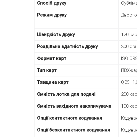
Спосіб друку
Сублім
Режим друку
Двостор
Швидкість друку
120 кар
Роздільна здатність друку
300 dpi
Формат карт
ISO CR8
Тип карт
ПВХ-кар
Товщина карт
0,25–1,
Ємність лотка для подачі
200 кар
Ємність вихідного накопичувача
100 кар
Опції контактного кодування
Кодуван
Опції безконтактного кодування
Кодуван