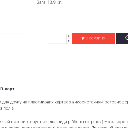
Вага:
13.9 Кг.
В КОРЗИНУ
 ID-карт
 для друку на пластикових картах з використанням ретрансферн
з полів.
и якій використовується два види ріббонів (стрічок) – кольоро