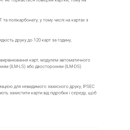
т не торкається поверхні картки, тому на
Т та полікарбонату, у тому числі на картах з
дкість друку до 120 карт за годину,
 вирівнювання карт, модулем автоматичного
ннім (ILM-LS) або двостороннім (ILM-DS)
імацією для невидимого захисного друку, IPSEC
ть захистити карти від підробки і середу, щоб