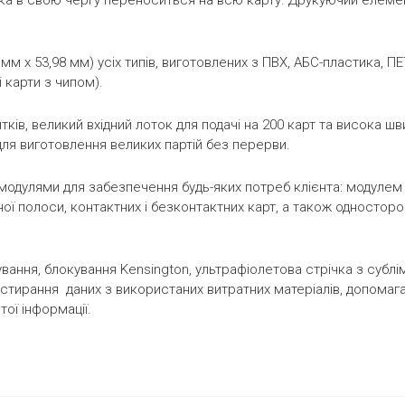
ка в свою чергу переноситься на всю карту. Друкуючий елемен
мм х 53,98 мм) усіх типів, виготовлених з ПВХ, АБС-пластика, ПЕ
 карти з чипом).
ків, великий вхідний лоток для подачі на 200 карт та висока шви
ля виготовлення великих партій без перерви.
дулями для забезпечення будь-яких потреб клієнта: модулем
ої полоси, контактних і безконтактних карт, а також односторо
ування, блокування Kensington, ультрафіолетова стрічка з субл
тирання даних з використаних витратних матеріалів, допомагаю
ої інформації.