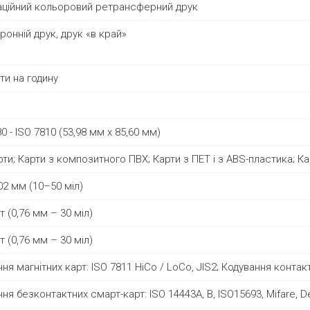
аційний кольоровий ретрансферний друк
онній друк, друк «в край»
ти на годину
0 - ISO 7810 (53,98 мм x 85,60 мм)
ти; Карти з композитного ПВХ; Карти з ПЕТ і з ABS-пластика; К
02 мм (10–50 міл)
т (0,76 мм – 30 міл)
т (0,76 мм – 30 міл)
ня магнітних карт: ISO 7811 HiCo / LoCo, JIS2; Кодування контак
ня безконтактних смарт-карт: ISO 14443A, B, ISO15693, Mifare, D