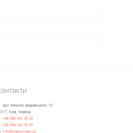
Контакти
вул. Миколи Закревського, 15
2217, Київ, Україна
+38 068 345 39 39
+38 066 345 39 39
info@matica.com.ua